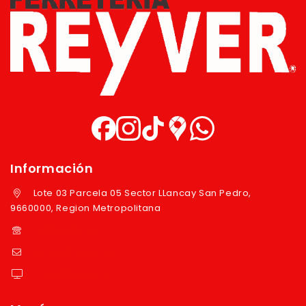
Información
Lote 03 Parcela 05 Sector LLancay San Pedro,
9660000, Region Metropolitana
+569 97724351
ventas@reyver.cl
https://reyver.cl