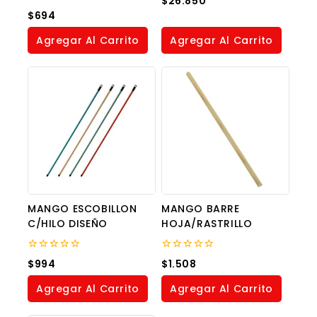
$
26.850
out
0
$
694
of
out
5
of
Agregar Al Carrito
Agregar Al Carrito
5
MANGO ESCOBILLON
MANGO BARRE
C/HILO DISEÑO
HOJA/RASTRILLO
0
0
$
994
$
1.508
out
out
of
of
Agregar Al Carrito
Agregar Al Carrito
5
5