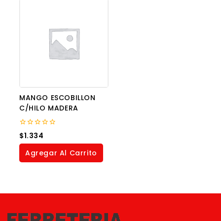
MANGO ESCOBILLON
C/HILO MADERA
0
$
1.334
out
of
Agregar Al Carrito
5