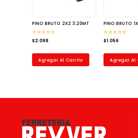
PINO BRUTO 2X2 3.20MT
PINO BRUTO 1
0
0
$
2.098
$
1.056
out
out
of
of
5
5
Agregar Al Carrito
Agregar Al 