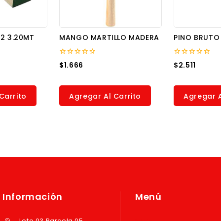
X2 3.20MT
MANGO MARTILLO MADERA
PINO BRUTO 
0
0
$
1.666
$
2.511
out
out
of
of
5
5
Carrito
Agregar Al Carrito
Agregar A
Información
Menú
Lote 03 Parcela 05