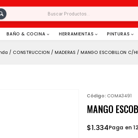
BAÑO & COCINA
HERRAMIENTAS
PINTURAS
nda
/
CONSTRUCCION
/
MADERAS
/
MANGO ESCOBILLON C/H
Código:
COMA3491
MANGO ESCOB
$
1.334
Paga en 1