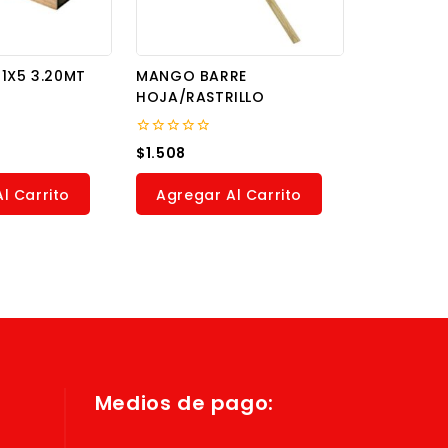
1X5 3.20MT
MANGO BARRE
HOJA/RASTRILLO
0
$
1.508
out
of
5
l Carrito
Agregar Al Carrito
Medios de pago: