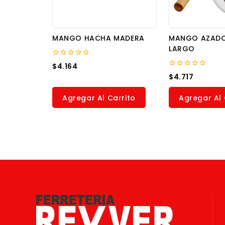
MANGO HACHA MADERA
MANGO AZAD
LARGO
0
$
4.164
out
0
$
4.717
of
out
5
of
5
Agregar Al Carrito
Agregar Al 