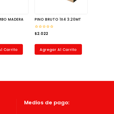
BO MADERA
PINO BRUTO 1X4 3.20MT
0
$
2.022
out
of
5
l Carrito
Agregar Al Carrito
Medios de pago: