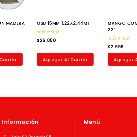
ON MADERA
OSB 15MM 1.22X2.44MT
MANGO COM
22”
0
$
26.850
out
0
$
2.999
of
out
5
of
5
Carrito
Agregar Al Carrito
Agregar A
Información
Menú
Lote 03 Parcela 05