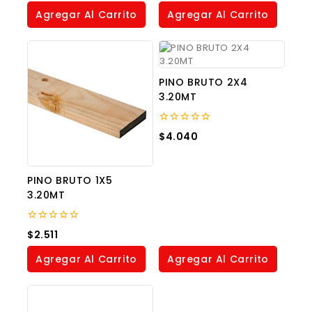
of
of
Agregar Al Carrito
Agregar Al Carrito
5
5
PINO BRUTO 2X4
3.20MT
0
$
4.040
out
of
5
PINO BRUTO 1X5
3.20MT
0
$
2.511
out
of
Agregar Al Carrito
Agregar Al Carrito
5