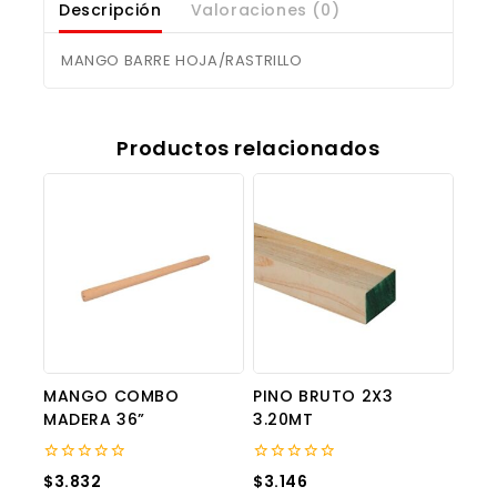
Descripción
Valoraciones (0)
MANGO BARRE HOJA/RASTRILLO
Productos relacionados
MANGO COMBO
PINO BRUTO 2X3
MADERA 36”
3.20MT
0
0
$
3.832
$
3.146
out
out