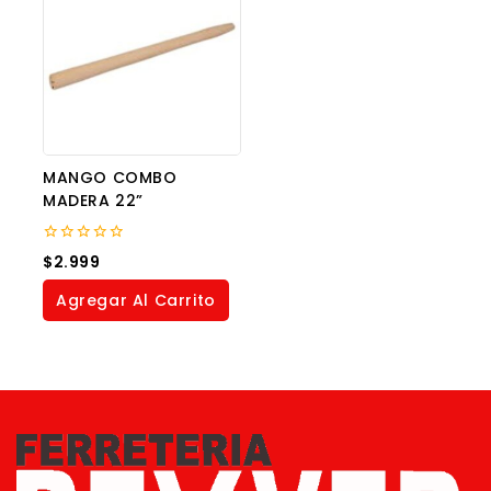
MANGO COMBO
MADERA 22”
0
$
2.999
out
of
Agregar Al Carrito
5