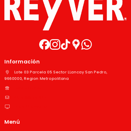
Información
Lote 03 Parcela 05 Sector LLancay San Pedro,
9660000, Region Metropolitana
+569 97724351
ventas@reyver.cl
https://reyver.cl
Menú