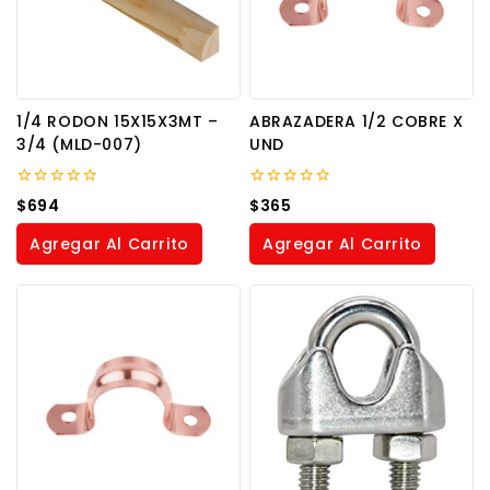
1/4 RODON 15X15X3MT –
ABRAZADERA 1/2 COBRE X
3/4 (MLD-007)
UND
0
0
$
694
$
365
out
out
of
of
Agregar Al Carrito
Agregar Al Carrito
5
5