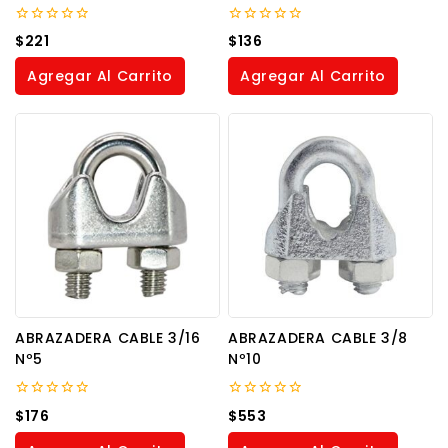
0
0
$
221
$
136
out
out
of
of
Agregar Al Carrito
Agregar Al Carrito
5
5
ABRAZADERA CABLE 3/16
ABRAZADERA CABLE 3/8
Nº5
Nº10
0
0
$
176
$
553
out
out
of
of