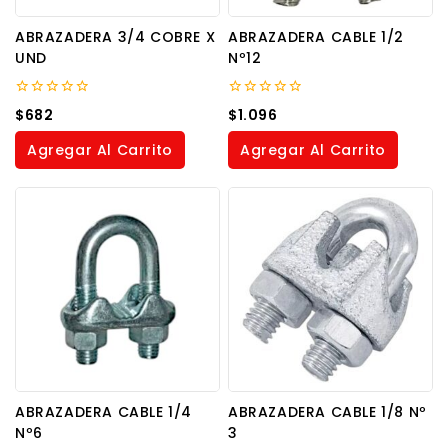
ABRAZADERA 3/4 COBRE X
ABRAZADERA CABLE 1/2
UND
Nº12
0
0
$
682
$
1.096
out
out
of
of
Agregar Al Carrito
Agregar Al Carrito
5
5
ABRAZADERA CABLE 1/4
ABRAZADERA CABLE 1/8 Nº
Nº6
3