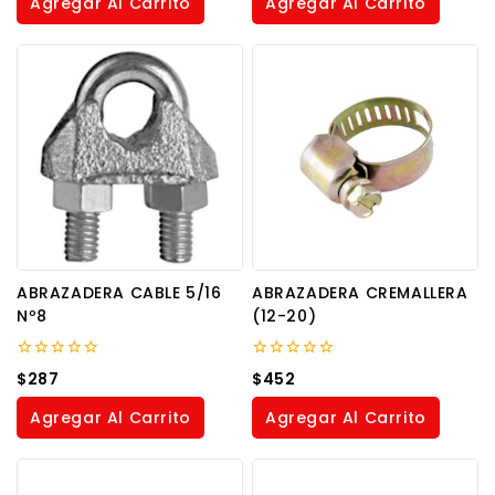
Agregar Al Carrito
Agregar Al Carrito
5
5
ABRAZADERA CABLE 5/16
ABRAZADERA CREMALLERA
Nº8
(12-20)
0
0
$
287
$
452
out
out
of
of
Agregar Al Carrito
Agregar Al Carrito
5
5