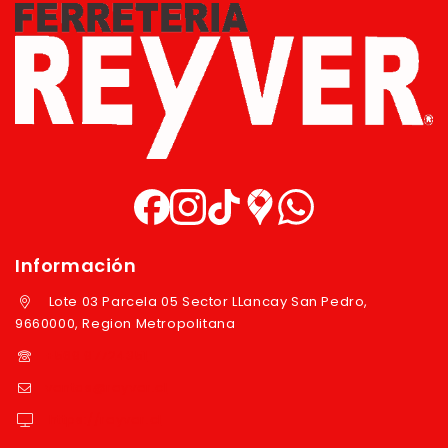
Información
Lote 03 Parcela 05 Sector LLancay San Pedro,
9660000, Region Metropolitana
+569 97724351
ventas@reyver.cl
https://reyver.cl