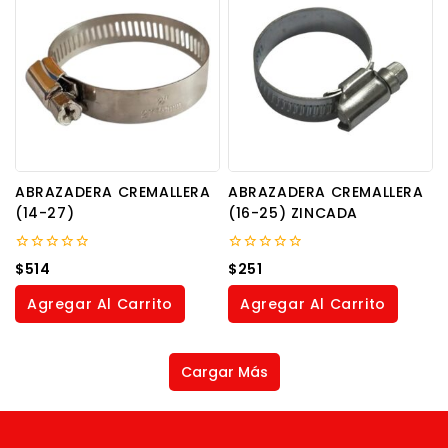
ABRAZADERA CREMALLERA
ABRAZADERA CREMALLERA
(14-27)
(16-25) ZINCADA
0
0
$
514
$
251
out
out
of
of
Agregar Al Carrito
Agregar Al Carrito
5
5
Cargar Más