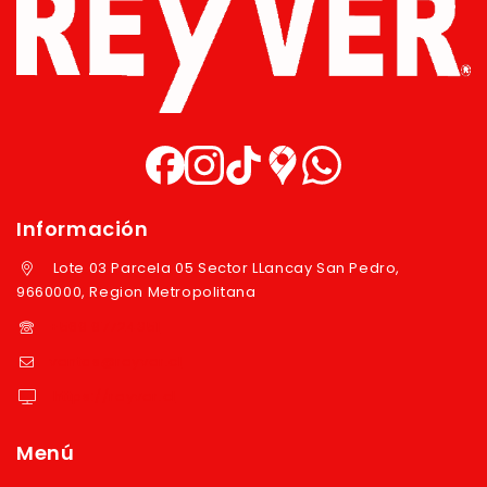
Información
Lote 03 Parcela 05 Sector LLancay San Pedro,
9660000, Region Metropolitana
+569 97724351
ventas@reyver.cl
https://reyver.cl
Menú