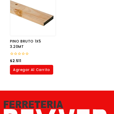
PINO BRUTO 1X5
3.20MT
0
$
2.511
out
of
Agregar Al Carrito
5