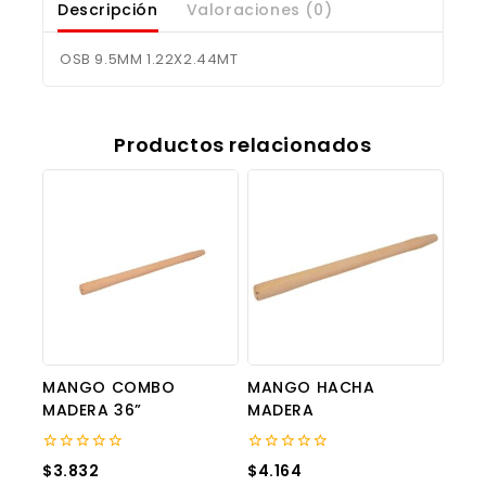
Descripción
Valoraciones (0)
OSB 9.5MM 1.22X2.44MT
Productos relacionados
MANGO COMBO
MANGO HACHA
MADERA 36”
MADERA
0
0
$
3.832
$
4.164
out
out