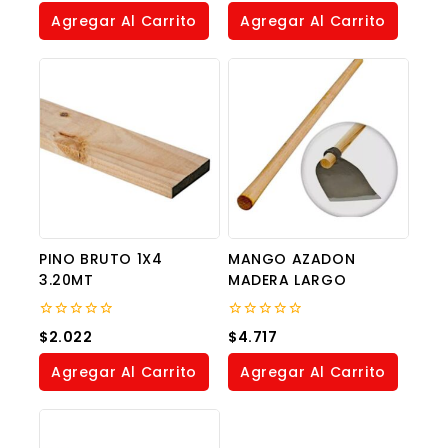
of
of
Agregar Al Carrito
Agregar Al Carrito
5
5
PINO BRUTO 1X4
MANGO AZADON
3.20MT
MADERA LARGO
0
0
$
2.022
$
4.717
out
out
of
of
Agregar Al Carrito
Agregar Al Carrito
5
5