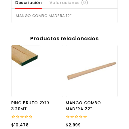
Descripción
Valoraciones (0)
MANGO COMBO MADERA 12”
Productos relacionados
PINO BRUTO 2X10
MANGO COMBO
3.20MT
MADERA 22”
0
0
$
10.478
$
2.999
out
out