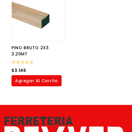
PINO BRUTO 2X3
3.20MT
0
$
3.146
out
of
Agregar Al Carrito
5