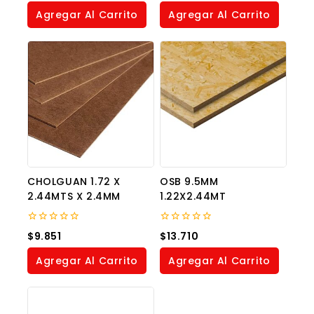
of
of
Agregar Al Carrito
Agregar Al Carrito
5
5
CHOLGUAN 1.72 X
OSB 9.5MM
2.44MTS X 2.4MM
1.22X2.44MT
0
0
$
9.851
$
13.710
out
out
of
of
Agregar Al Carrito
Agregar Al Carrito
5
5