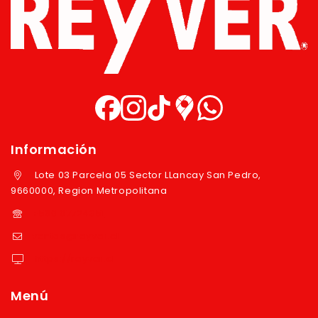
Información
Lote 03 Parcela 05 Sector LLancay San Pedro,
9660000, Region Metropolitana
+569 97724351
ventas@reyver.cl
https://reyver.cl
Menú