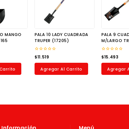
EVO MANGO
PALA 10 LADY CUADRADA
PALA 9 CUA
7165
TRUPER (17205)
M/LARGO TR
0
0
$
11.519
$
15.493
out
out
of
of
5
5
Carrito
Agregar Al Carrito
Agregar A
Información
Menú