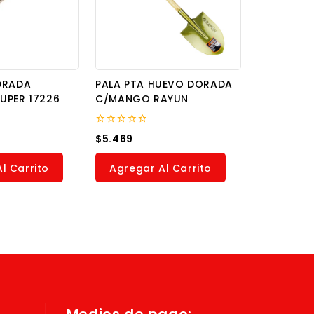
DRADA
PALA PTA HUEVO DORADA
UPER 17226
C/MANGO RAYUN
0
$
5.469
out
of
5
l Carrito
Agregar Al Carrito