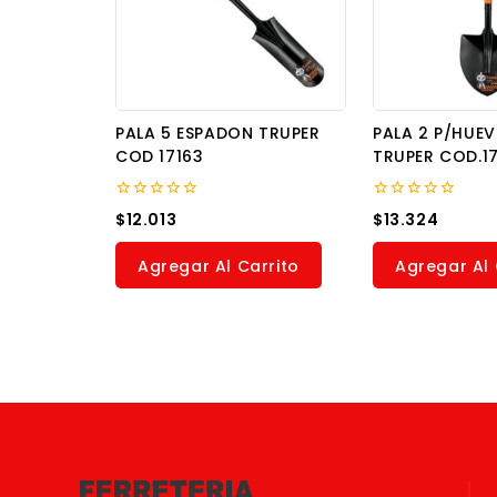
PALA 5 ESPADON TRUPER
PALA 2 P/HU
COD 17163
TRUPER COD.1
0
0
$
12.013
$
13.324
out
out
of
of
5
5
Agregar Al Carrito
Agregar Al 