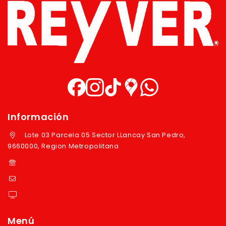
Información
Lote 03 Parcela 05 Sector LLancay San Pedro,
9660000, Region Metropolitana
+569 97724351
ventas@reyver.cl
https://reyver.cl
Menú