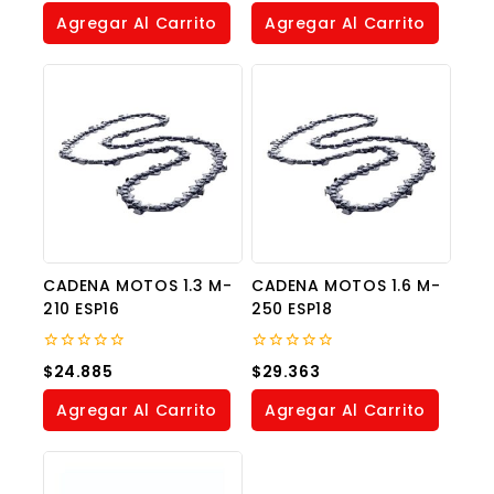
of
of
Agregar Al Carrito
Agregar Al Carrito
5
5
CADENA MOTOS 1.3 M-
CADENA MOTOS 1.6 M-
210 ESP16
250 ESP18
0
0
$
24.885
$
29.363
out
out
of
of
Agregar Al Carrito
Agregar Al Carrito
5
5