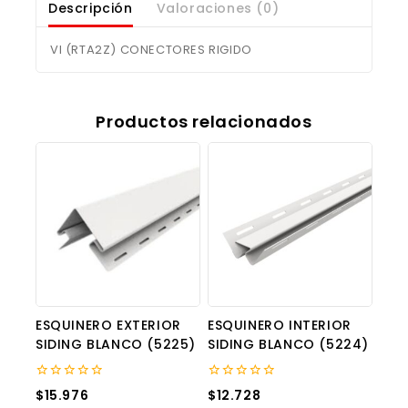
Descripción
Valoraciones (0)
VI (RTA2Z) CONECTORES RIGIDO
Productos relacionados
ESQUINERO EXTERIOR
ESQUINERO INTERIOR
SIDING BLANCO (5225)
SIDING BLANCO (5224)
0
0
$
15.976
$
12.728
out
out