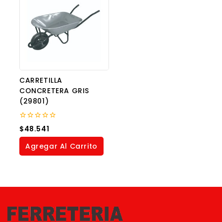
CARRETILLA
CONCRETERA GRIS
(29801)
0
$
48.541
out
of
Agregar Al Carrito
5