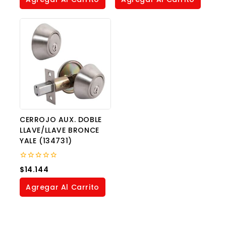
CERROJO AUX. DOBLE
LLAVE/LLAVE BRONCE
YALE (134731)
0
$
14.144
out
of
Agregar Al Carrito
5