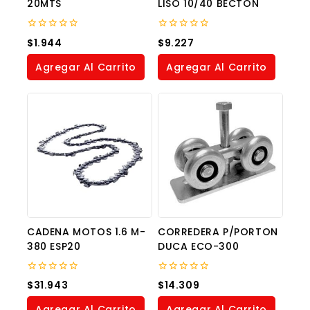
20MTS
LISO 10/40 BECTON
0
0
$
1.944
$
9.227
out
out
of
of
Agregar Al Carrito
Agregar Al Carrito
5
5
CADENA MOTOS 1.6 M-
CORREDERA P/PORTON
380 ESP20
DUCA ECO-300
0
0
$
31.943
$
14.309
out
out
of
of
Agregar Al Carrito
Agregar Al Carrito
5
5