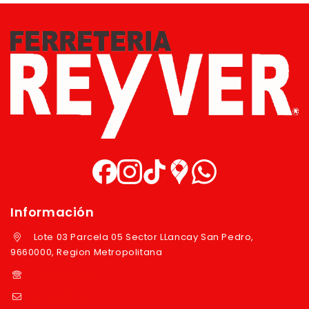
Información
Lote 03 Parcela 05 Sector LLancay San Pedro,
9660000, Region Metropolitana
+569 97724351
ventas@reyver.cl