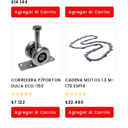
0
$
14.144
of
out
5
of
Agregar Al Carrito
Agregar Al Carrito
5
CORREDERA P/PORTON
CADENA MOTOS 1.3 M-
DUCA ECO-150
170 ESP14
0
0
$
7.122
$
22.490
out
out
of
of
Agregar Al Carrito
Agregar Al Carrito
5
5