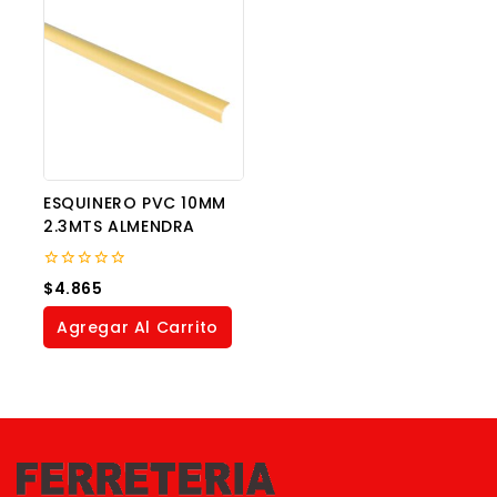
ESQUINERO PVC 10MM
2.3MTS ALMENDRA
0
$
4.865
out
of
Agregar Al Carrito
5