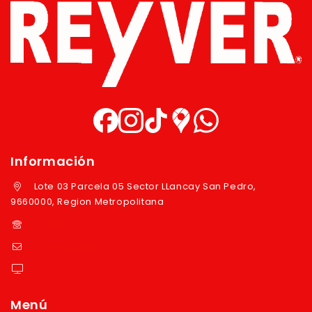
Información
Lote 03 Parcela 05 Sector LLancay San Pedro,
9660000, Region Metropolitana
+569 97724351
ventas@reyver.cl
https://reyver.cl
Menú