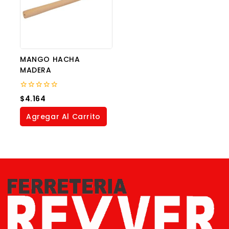
MANGO HACHA
MADERA
0
$
4.164
out
of
Agregar Al Carrito
5