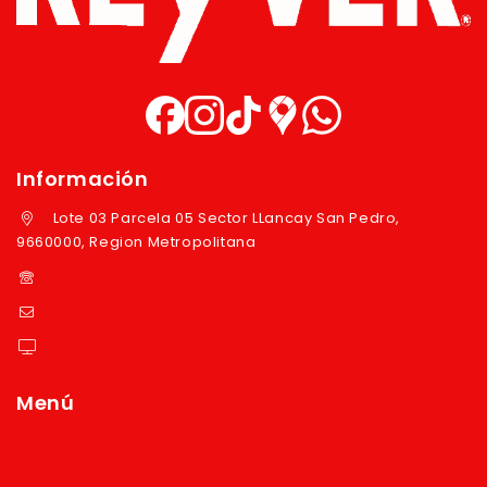
Información
Lote 03 Parcela 05 Sector LLancay San Pedro,
9660000, Region Metropolitana
+569 97724351
ventas@reyver.cl
https://reyver.cl
Menú
Inicio
Quienes Somos