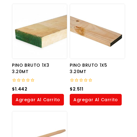
PINO BRUTO 1X3
PINO BRUTO 1X5
3.20MT
3.20MT
0
0
$
1.442
$
2.511
out
out
of
of
Agregar Al Carrito
Agregar Al Carrito
5
5