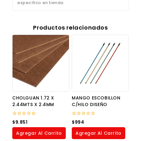
específico en tienda.
Productos relacionados
CHOLGUAN 1.72 X
MANGO ESCOBILLON
2.44MTS X 2.4MM
C/HILO DISEÑO
0
0
$
9.851
$
994
out
out
of
of
Agregar Al Carrito
Agregar Al Carrito
5
5