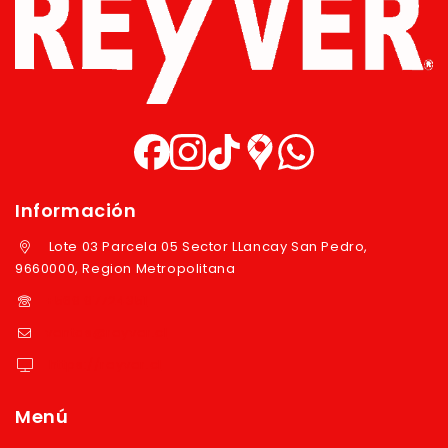
Información
Lote 03 Parcela 05 Sector LLancay San Pedro,
9660000, Region Metropolitana
+569 97724351
ventas@reyver.cl
https://reyver.cl
Menú