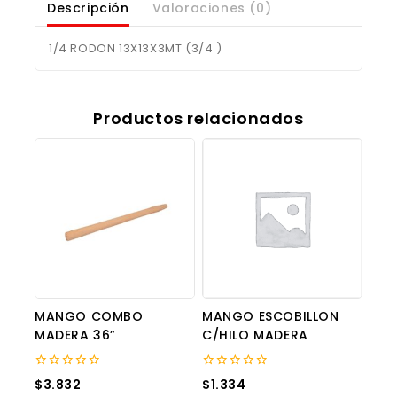
Descripción
Valoraciones (0)
1/4 RODON 13X13X3MT (3/4 )
Productos relacionados
MANGO COMBO
MANGO ESCOBILLON
MADERA 36”
C/HILO MADERA
0
0
$
3.832
$
1.334
out
out