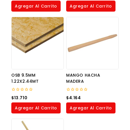
of
of
Agregar Al Carrito
Agregar Al Carrito
5
5
OSB 9.5MM
MANGO HACHA
1.22X2.44MT
MADERA
0
0
$
13.710
$
4.164
out
out
of
of
Agregar Al Carrito
Agregar Al Carrito
5
5