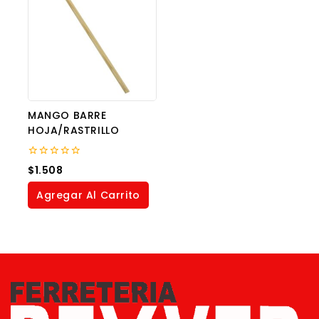
MANGO BARRE
HOJA/RASTRILLO
0
$
1.508
out
of
Agregar Al Carrito
5