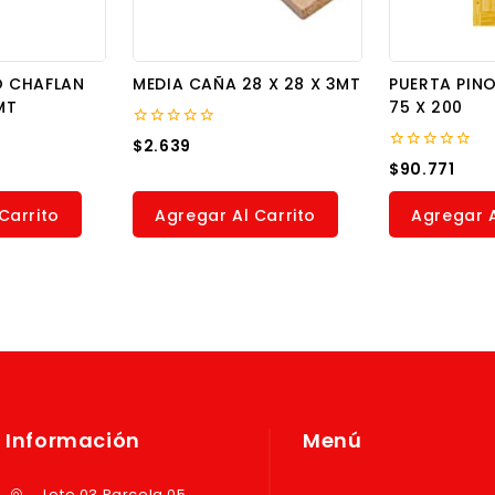
 CHAFLAN
MEDIA CAÑA 28 X 28 X 3MT
PUERTA PINO
MT
75 X 200
0
$
2.639
out
0
$
90.771
of
out
5
of
5
Carrito
Agregar Al Carrito
Agregar A
Información
Menú
Lote 03 Parcela 05