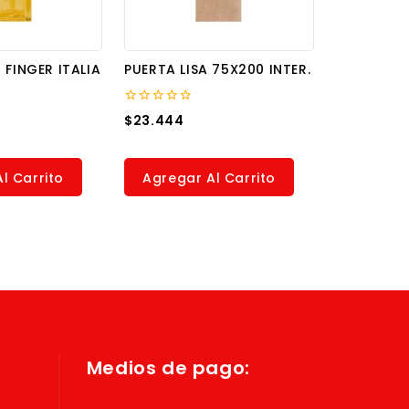
 FINGER ITALIA
PUERTA LISA 75X200 INTER.
0
$
23.444
out
of
5
l Carrito
Agregar Al Carrito
Medios de pago: