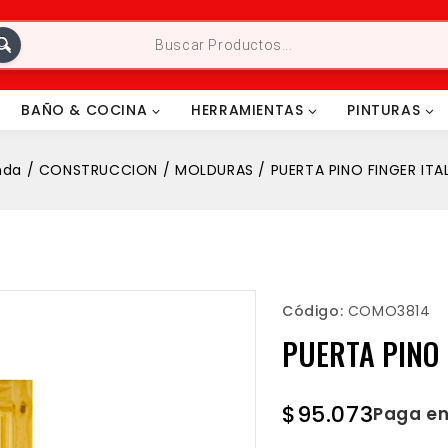
BAÑO & COCINA
HERRAMIENTAS
PINTURAS
nda
/
CONSTRUCCION
/
MOLDURAS
/
PUERTA PINO FINGER ITA
Código:
COMO3814
PUERTA PINO 
$
95.073
Paga en