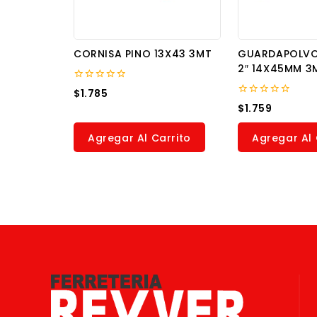
CORNISA PINO 13X43 3MT
GUARDAPOLVO
2″ 14X45MM 3
0
$
1.785
out
0
$
1.759
of
out
5
of
5
Agregar Al Carrito
Agregar Al 