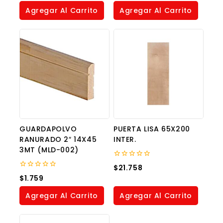
of
of
Agregar Al Carrito
Agregar Al Carrito
5
5
GUARDAPOLVO
PUERTA LISA 65X200
RANURADO 2″ 14X45
INTER.
3MT (MLD-002)
0
$
21.758
out
0
$
1.759
of
out
5
of
Agregar Al Carrito
Agregar Al Carrito
5