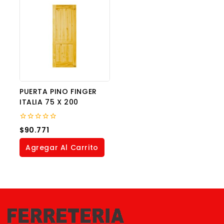
PUERTA PINO FINGER
ITALIA 75 X 200
0
$
90.771
out
of
Agregar Al Carrito
5