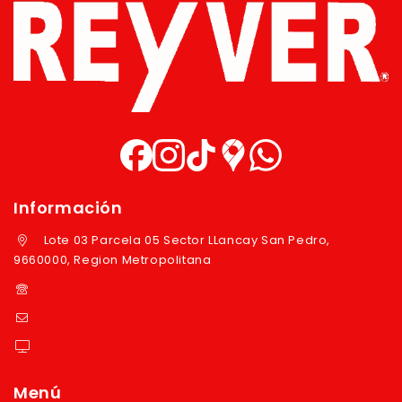
Información
Lote 03 Parcela 05 Sector LLancay San Pedro,
9660000, Region Metropolitana
+569 97724351
ventas@reyver.cl
https://reyver.cl
Menú