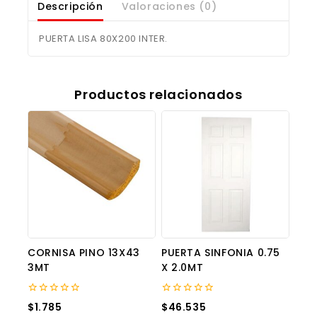
Descripción
Valoraciones (0)
PUERTA LISA 80X200 INTER.
Productos relacionados
CORNISA PINO 13X43
PUERTA SINFONIA 0.75
3MT
X 2.0MT
0
0
$
1.785
$
46.535
out
out