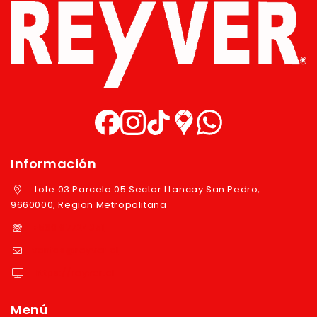
Información
Lote 03 Parcela 05 Sector LLancay San Pedro,
9660000, Region Metropolitana
+569 97724351
ventas@reyver.cl
https://reyver.cl
Menú