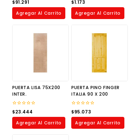
0
0
$
91.291
$
1.173
out
out
of
of
Agregar Al Carrito
Agregar Al Carrito
5
5
PUERTA LISA 75X200
PUERTA PINO FINGER
INTER.
ITALIA 90 X 200
0
0
$
23.444
$
95.073
out
out
of
of
Agregar Al Carrito
Agregar Al Carrito
5
5