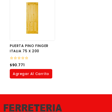
PUERTA PINO FINGER
ITALIA 75 X 200
0
$
90.771
out
of
Agregar Al Carrito
5