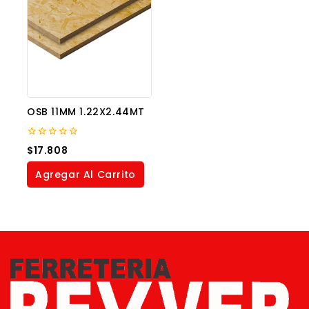
OSB 11MM 1.22X2.44MT
0
$
17.808
out
of
Agregar Al Carrito
5