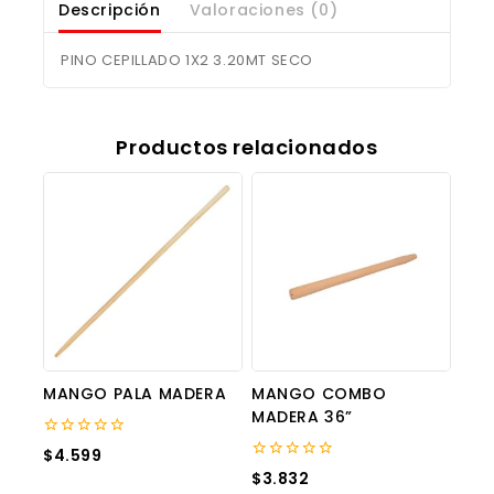
Descripción
Valoraciones (0)
PINO CEPILLADO 1X2 3.20MT SECO
Productos relacionados
MANGO PALA MADERA
MANGO COMBO
MADERA 36”
0
$
4.599
out
0
$
3.832
of
out