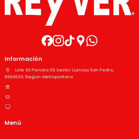
Información
Lote 03 Parcela 05 Sector LLancay San Pedro,
9660000, Region Metropolitana
+569 97724351
ventas@reyver.cl
https://reyver.cl
Menú
Inicio