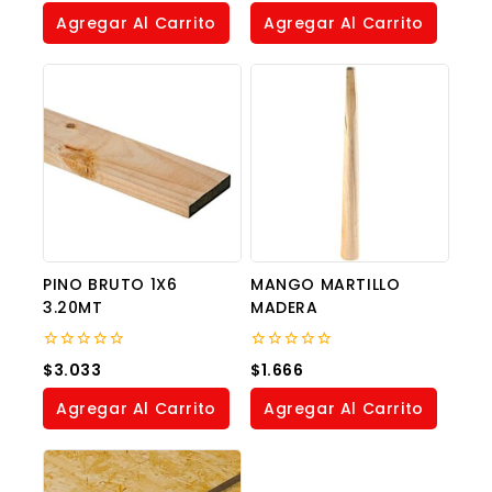
5
of
Agregar Al Carrito
Agregar Al Carrito
5
PINO BRUTO 1X6
MANGO MARTILLO
3.20MT
MADERA
0
0
$
3.033
$
1.666
out
out
of
of
Agregar Al Carrito
Agregar Al Carrito
5
5