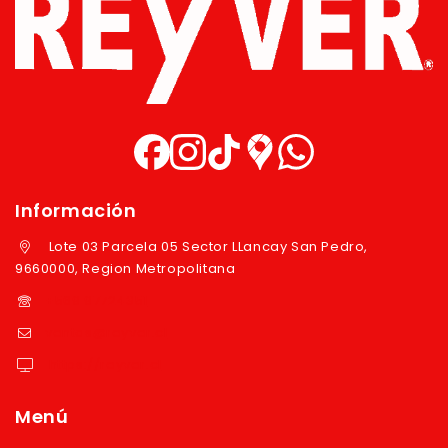
Información
Lote 03 Parcela 05 Sector LLancay San Pedro,
9660000, Region Metropolitana
+569 97724351
ventas@reyver.cl
https://reyver.cl
Menú