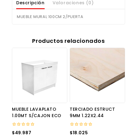
Descripción
Valoraciones (0)
MUEBLE MURAL 100CM 2/PUERTA
Productos relacionados
MUEBLE LAVAPLATO
TERCIADO ESTRUCT
1.00MT S/CAJON ECO
9MM 1.22X2.44
0
0
$
49.987
$
18.025
out
out