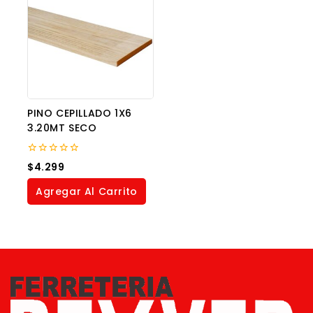
PINO CEPILLADO 1X6
3.20MT SECO
0
$
4.299
out
of
Agregar Al Carrito
5