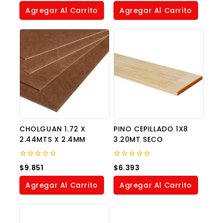
of
of
Agregar Al Carrito
Agregar Al Carrito
5
5
CHOLGUAN 1.72 X
PINO CEPILLADO 1X8
2.44MTS X 2.4MM
3.20MT SECO
0
0
$
9.851
$
6.393
out
out
of
of
Agregar Al Carrito
Agregar Al Carrito
5
5