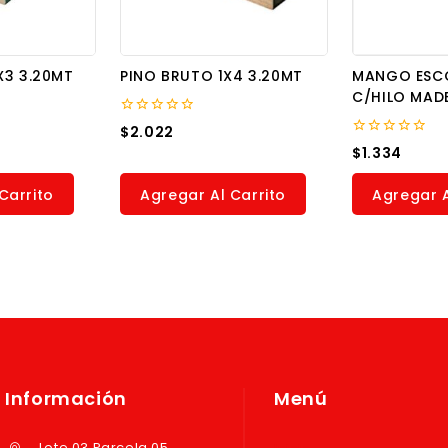
X3 3.20MT
PINO BRUTO 1X4 3.20MT
MANGO ESC
C/HILO MAD
0
$
2.022
out
0
$
1.334
of
out
5
of
5
Carrito
Agregar Al Carrito
Agregar A
Información
Menú
Lote 03 Parcela 05