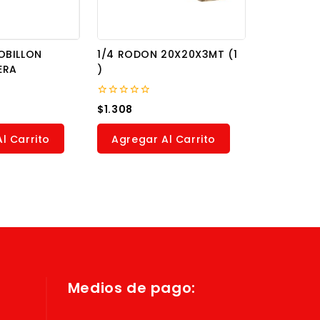
OBILLON
1/4 RODON 20X20X3MT (1
ERA
)
0
$
1.308
out
of
5
l Carrito
Agregar Al Carrito
Medios de pago: