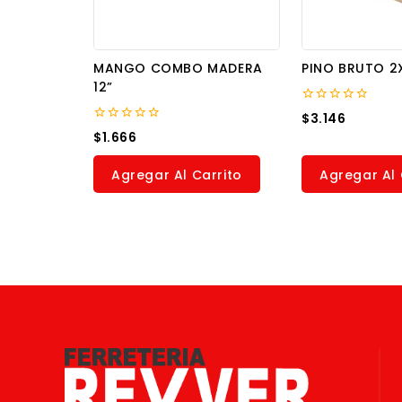
MANGO COMBO MADERA
PINO BRUTO 2
12”
0
$
3.146
out
0
$
1.666
of
out
5
of
5
Agregar Al Carrito
Agregar Al 