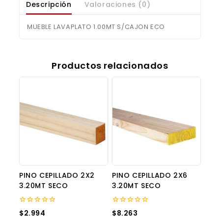
Descripción
Valoraciones (0)
MUEBLE LAVAPLATO 1.00MT S/CAJON ECO
Productos relacionados
PINO CEPILLADO 2X2
PINO CEPILLADO 2X6
3.20MT SECO
3.20MT SECO
0
0
$
2.994
$
8.263
out
out