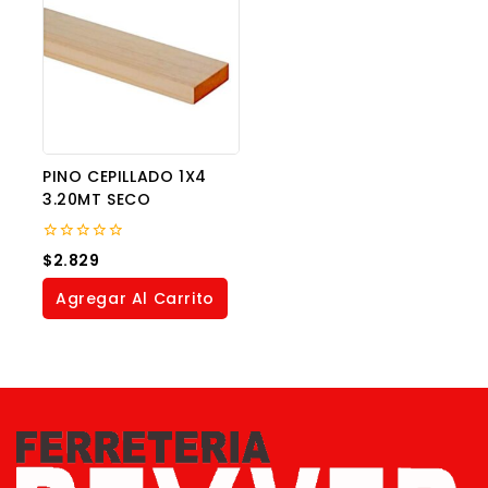
PINO CEPILLADO 1X4
3.20MT SECO
0
$
2.829
out
of
Agregar Al Carrito
5