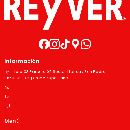
Información
Lote 03 Parcela 05 Sector LLancay San Pedro,
9660000, Region Metropolitana
+569 97724351
ventas@reyver.cl
https://reyver.cl
Menú