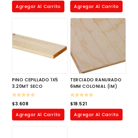
of
of
Agregar Al Carrito
Agregar Al Carrito
5
5
PINO CEPILLADO 1X5
TERCIADO RANURADO
3.20MT SECO
6MM COLONIAL (IM)
0
0
$
3.608
$
18.521
out
out
of
of
Agregar Al Carrito
Agregar Al Carrito
5
5