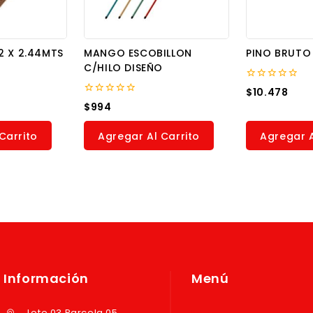
2 X 2.44MTS
MANGO ESCOBILLON
PINO BRUTO 
C/HILO DISEÑO
0
$
10.478
out
0
$
994
of
out
5
of
5
Carrito
Agregar Al Carrito
Agregar A
Información
Menú
Lote 03 Parcela 05