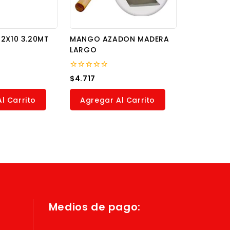
2X10 3.20MT
MANGO AZADON MADERA
LARGO
0
$
4.717
out
of
5
l Carrito
Agregar Al Carrito
Medios de pago: