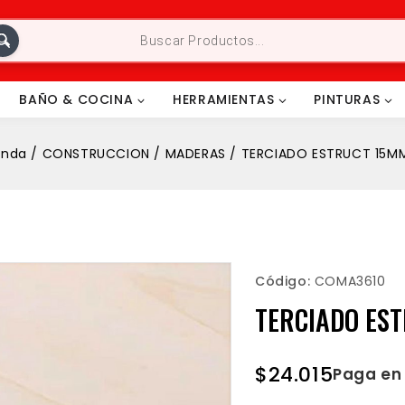
BAÑO & COCINA
HERRAMIENTAS
PINTURAS
enda
/
CONSTRUCCION
/
MADERAS
/
TERCIADO ESTRUCT 15MM
Código:
COMA3610
TERCIADO EST
$
24.015
Paga en