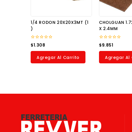
1/4 RODON 20X20X3MT (1
CHOLGUAN 1.7
)
X 2.4MM
0
0
$
1.308
$
9.851
out
out
of
of
5
5
Agregar Al Carrito
Agregar Al 