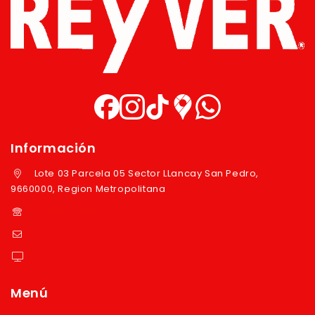
Información
Lote 03 Parcela 05 Sector LLancay San Pedro,
9660000, Region Metropolitana
+569 97724351
ventas@reyver.cl
https://reyver.cl
Menú