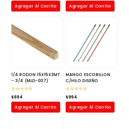
of
of
Agregar Al Carrito
Agregar Al Carrito
5
5
1/4 RODON 15X15X3MT
MANGO ESCOBILLON
– 3/4 (MLD-007)
C/HILO DISEÑO
0
0
$
694
$
994
out
out
of
of
Agregar Al Carrito
Agregar Al Carrito
5
5