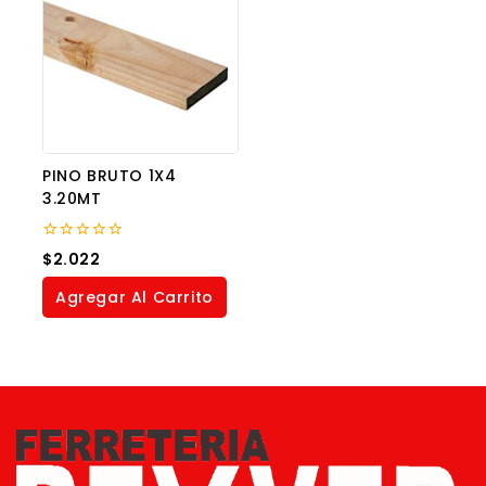
PINO BRUTO 1X4
3.20MT
0
$
2.022
out
of
Agregar Al Carrito
5