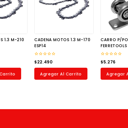
 1.3 M-210
CADENA MOTOS 1.3 M-170
CARRO P/P
ESP14
FERRETOOLS
0
0
$
22.490
$
5.276
out
out
of
of
5
5
Carrito
Agregar Al Carrito
Agregar A