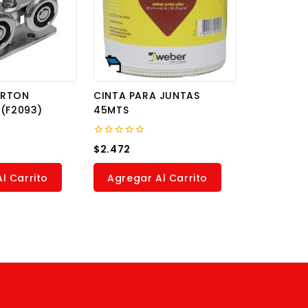
ORTON
CINTA PARA JUNTAS
 (F2093)
45MTS
0
$
2.472
out
of
5
l Carrito
Agregar Al Carrito