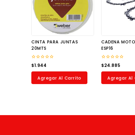
CINTA PARA JUNTAS
CADENA MOTOS
20MTS
ESP16
0
0
$
1.944
$
24.885
out
out
of
of
5
5
Agregar Al Carrito
Agregar Al 