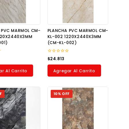
 PVC MARMOL CM-
PLANCHA PVC MARMOL CM-
1220X2440X3MM
KL-002 1220X2440X3MM
001)
(CM-KL-002)
0
$
24.813
out
of
5
r Al Carrito
Agregar Al Carrito
F
10% OFF