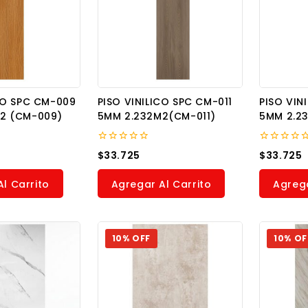
CO SPC CM-009
PISO VINILICO SPC CM-011
PISO VIN
2 (CM-009)
5MM 2.232M2(CM-011)
5MM 2.2
0
0
$
33.725
$
33.725
out
out
of
of
5
5
l Carrito
Agregar Al Carrito
Agrega
10% OFF
10% OF