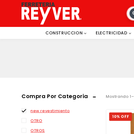
CONSTRUCCION
electricas-banner
ELECTRICIDAD
FIERROS-BANER
CONSTRUCCION
ELECTRICIDAD
FITING
HERRAMIENTAS
ILUMINACION-BANER
JARDINERIA-BANER
MADERAS-BANER
METALCON-BANER
Compra Por Categoria
Mostrando 1
MUEBLES Y UTILES
new revestimiento
10% OFF
OTRO
OTROS