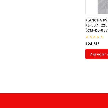
PLANCHA P
KL-007 122
(CM-KL-007
0
$
24.813
out
of
5
Agregar A