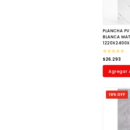
TOXICOS
Wall Panel
PLANCHA P
BLANCA MA
1220X2400
0
$
26.293
out
of
5
Agregar A
10% OFF