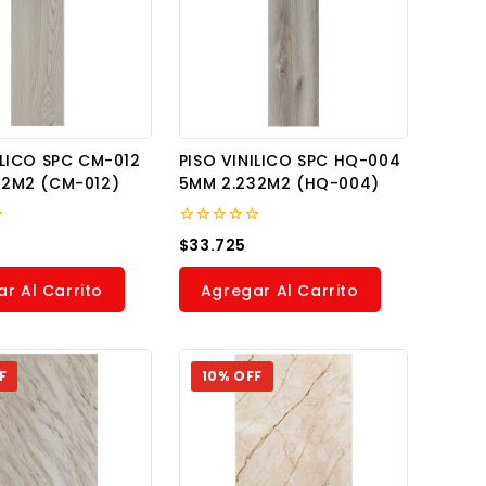
ILICO SPC CM-012
PISO VINILICO SPC HQ-004
32M2 (CM-012)
5MM 2.232M2 (HQ-004)
0
$
33.725
out
of
5
r Al Carrito
Agregar Al Carrito
F
10% OFF