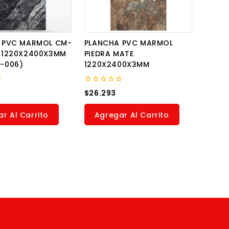
 PVC MARMOL CM-
PLANCHA PVC MARMOL
 1220X2400X3MM
PIEDRA MATE
-006)
1220X2400X3MM
0
$
26.293
out
of
5
r Al Carrito
Agregar Al Carrito