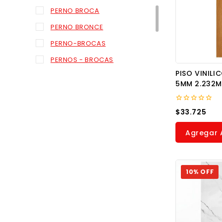
PERNO BROCA
PERNO BRONCE
PERNO-BROCAS
PERNOS - BROCAS
PISO VINILI
PINTURA
5MM 2.232M
PINTURAS
PISCINA-BANER
0
$
33.725
out
of
Pisos Spc
5
Agregar A
PLANZA-BANER
POSTES-BANNER
10% OFF
PRENO BROCA
Pvc Marmol
TABLEROS-BANER