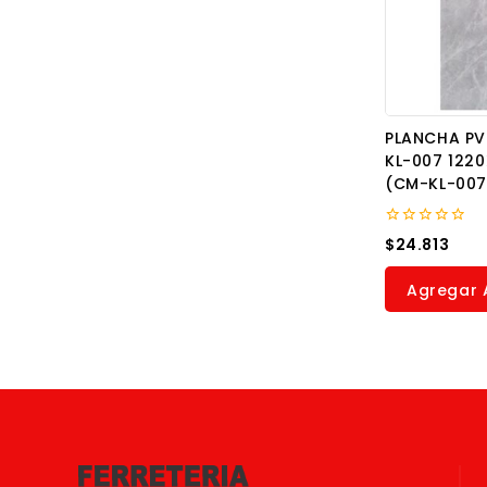
PLANCHA P
KL-007 122
(CM-KL-007
0
$
24.813
out
of
5
Agregar A