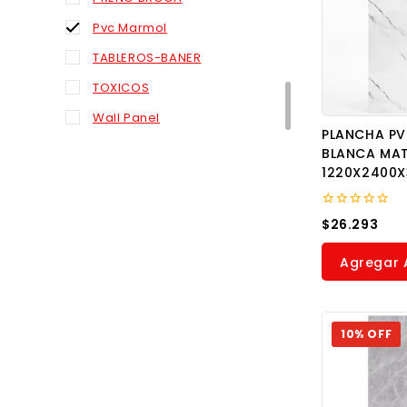
Pvc Marmol
TABLEROS-BANER
TOXICOS
Wall Panel
PLANCHA P
BLANCA MA
1220X2400
0
$
26.293
out
of
5
Agregar A
10% OFF