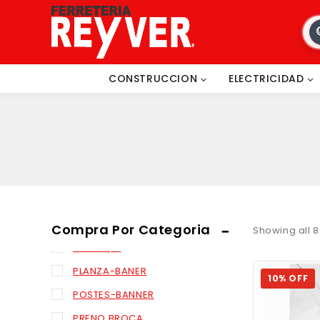
new revestimiento
OTRO
OTROS
CONSTRUCCION
ELECTRICIDAD
PERNO BROCA
PERNO BRONCE
PERNO-BROCAS
PERNOS - BROCAS
PINTURA
PINTURAS
PISCINA-BANER
Compra Por Categoria
Showing all
8
Pisos Spc
PLANZA-BANER
10% OFF
POSTES-BANNER
PRENO BROCA