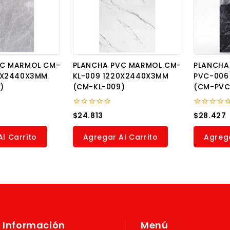
VC MARMOL CM-
PLANCHA PVC MARMOL CM-
PLANCHA
0X2440X3MM
KL-009 1220X2440X3MM
PVC-006
)
(CM-KL-009)
(CM-PVC
0
0
$
24.813
$
28.427
out
out
of
of
5
5
l Carrito
Agregar Al Carrito
Agrega
Información
Menú