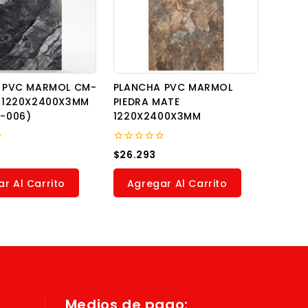
 PVC MARMOL CM-
PLANCHA PVC MARMOL
 1220X2400X3MM
PIEDRA MATE
-006)
1220X2400X3MM
0
$
26.293
out
of
5
r Al Carrito
Agregar Al Carrito
Medios de pago: