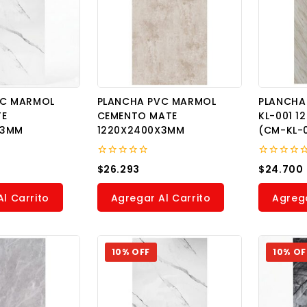
VC MARMOL
PLANCHA PVC MARMOL
PLANCHA
TE
CEMENTO MATE
KL-001 
X3MM
1220X2400X3MM
(CM-KL-
0
0
$
26.293
$
24.700
out
out
of
of
5
5
l Carrito
Agregar Al Carrito
Agrega
10% OFF
10% OF