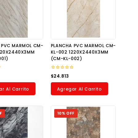
 PVC MARMOL CM-
PLANCHA PVC MARMOL CM-
1220X2440X3MM
KL-002 1220X2440X3MM
001)
(CM-KL-002)
0
$
24.813
out
of
5
r Al Carrito
Agregar Al Carrito
F
10% OFF