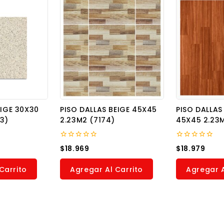
EIGE 30X30
PISO DALLAS BEIGE 45X45
PISO DALLA
3)
2.23M2 (7174)
45X45 2.23M
0
0
$
18.969
$
18.979
out
out
of
of
5
5
Carrito
Agregar Al Carrito
Agregar A