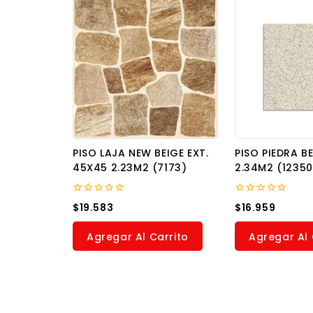
PISO LAJA NEW BEIGE EXT.
PISO PIEDRA B
45X45 2.23M2 (7173)
2.34M2 (12350
0
0
$
19.583
$
16.959
out
out
of
of
5
5
Agregar Al Carrito
Agregar Al 