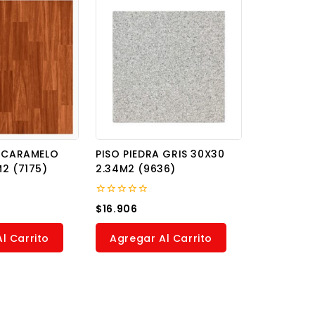
S CARAMELO
PISO PIEDRA GRIS 30X30
2 (7175)
2.34M2 (9636)
0
$
16.906
out
of
5
l Carrito
Agregar Al Carrito