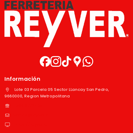
Información
Lote 03 Parcela 05 Sector LLancay San Pedro,
9660000, Region Metropolitana
+569 97724351
ventas@reyver.cl
https://reyver.cl