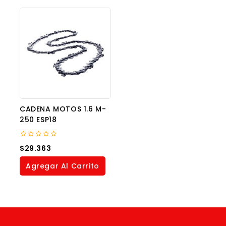
CADENA MOTOS 1.6 M-
250 ESP18
0
$
29.363
out
of
Agregar Al Carrito
5