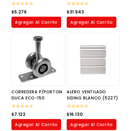
0
0
$
5.276
$
31.943
out
out
of
of
Agregar Al Carrito
Agregar Al Carrito
5
5
CORREDERA P/PORTON
ALERO VENTILADO
DUCA ECO-150
SIDING BLANCO (5227)
0
0
$
7.122
$
16.130
out
out
of
of
Agregar Al Carrito
Agregar Al Carrito
5
5