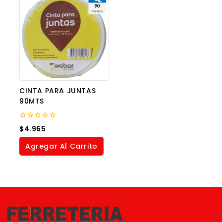
CINTA PARA JUNTAS
90MTS
0
$
4.965
out
of
Agregar Al Carrito
5