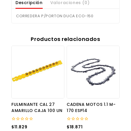
Descripción
Valoraciones (0)
CORREDERA P/PORTON DUCA ECO-150
Productos relacionados
FULMINANTE CAL 27
CADENA MOTOS 1.1 M-
AMARILLO CAJA 100 UN
170 ESP14
0
0
$
11.829
$
18.871
out
out