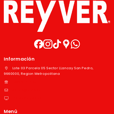
Información
Lote 03 Parcela 05 Sector LLancay San Pedro,
9660000, Region Metropolitana
+569 97724351
ventas@reyver.cl
https://reyver.cl
Menú