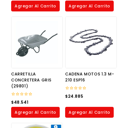
of
of
Agregar Al Carrito
Agregar Al Carrito
5
5
CARRETILLA
CADENA MOTOS 1.3 M-
CONCRETERA GRIS
210 ESP16
(29801)
0
$
24.885
out
0
$
48.541
of
out
5
of
Agregar Al Carrito
Agregar Al Carrito
5