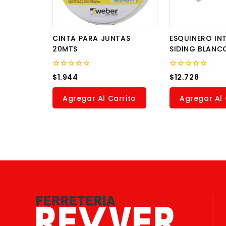
CINTA PARA JUNTAS
ESQUINERO IN
20MTS
SIDING BLANC
0
0
$
1.944
$
12.728
out
out
of
of
5
5
Agregar Al Carrito
Agregar Al 