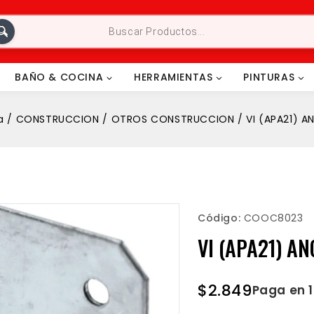
BAÑO & COCINA
HERRAMIENTAS
PINTURAS
a
/
CONSTRUCCION
/
OTROS CONSTRUCCION
/
VI (APA21) AN
Código:
COOC8023
VI (APA21) AN
$
2.849
Paga en 