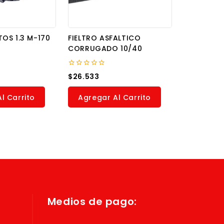
OS 1.3 M-170
FIELTRO ASFALTICO
CORRUGADO 10/40
0
$
26.533
out
of
5
l Carrito
Agregar Al Carrito
Medios de pago: