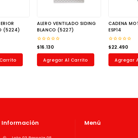
TERIOR
ALERO VENTILADO SIDING
CADENA MOT
O (5224)
BLANCO (5227)
ESP14
0
0
$
16.130
$
22.490
out
out
of
of
5
5
Carrito
Agregar Al Carrito
Agregar A
Información
Menú
Lote 03 Parcela 05