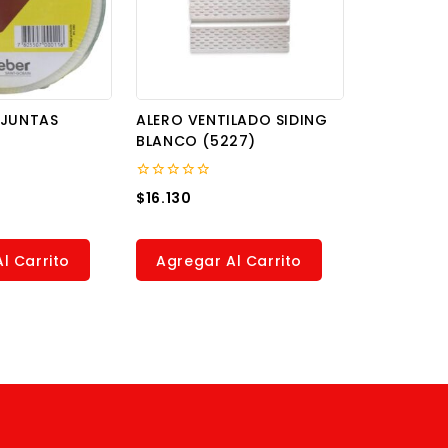
 JUNTAS
ALERO VENTILADO SIDING
BLANCO (5227)
0
$
16.130
out
of
5
l Carrito
Agregar Al Carrito