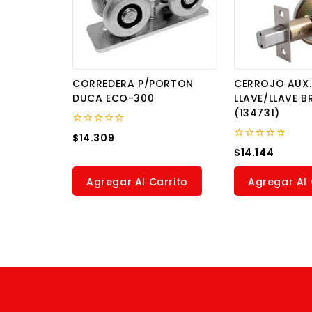
CORREDERA P/PORTON
CERROJO AUX.
DUCA ECO-300
LLAVE/LLAVE B
(134731)
0
$
14.309
out
0
$
14.144
of
out
5
of
5
Agregar Al Carrito
Agregar Al 