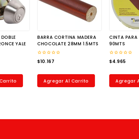
 DOBLE
BARRA CORTINA MADERA
CINTA PARA
RONCE YALE
CHOCOLATE 28MM 1.5MTS
90MTS
0
0
$
10.167
$
4.965
out
out
of
of
5
5
Carrito
Agregar Al Carrito
Agregar A