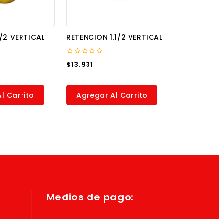
/2 VERTICAL
RETENCION 1.1/2 VERTICAL
0
$
13.931
out
of
5
l Carrito
Agregar Al Carrito
Medios de pago: