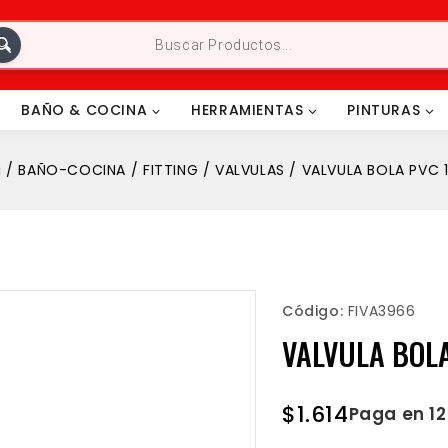
BAÑO & COCINA
HERRAMIENTAS
PINTURAS
a
/
BAÑO-COCINA
/
FITTING
/
VALVULAS
/
VALVULA BOLA PVC 1”
Código:
FIVA3966
VALVULA BOLA
$
1.614
Paga en 1