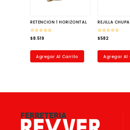
RETENCION 1 HORIZONTAL
REJILLA CHUP
0
0
$
8.519
$
582
out
out
of
of
5
5
Agregar Al Carrito
Agregar Al 