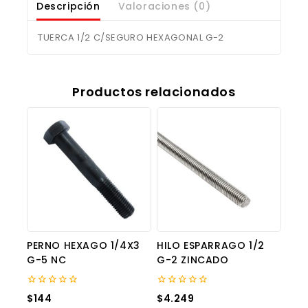
Descripción
Valoraciones (0)
TUERCA 1/2 C/SEGURO HEXAGONAL G-2
Productos relacionados
PERNO HEXAGO 1/4X3
HILO ESPARRAGO 1/2
G-5 NC
G-2 ZINCADO
0
0
$
144
$
4.249
out
out