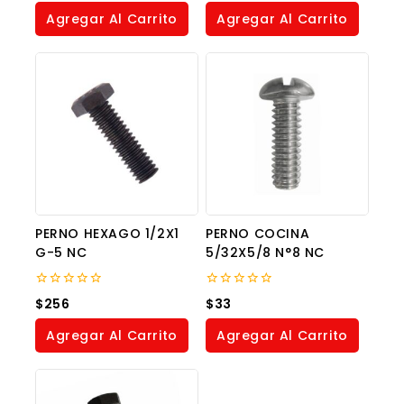
of
of
Agregar Al Carrito
Agregar Al Carrito
5
5
PERNO HEXAGO 1/2X1
PERNO COCINA
G-5 NC
5/32X5/8 N°8 NC
0
0
$
256
$
33
out
out
of
of
Agregar Al Carrito
Agregar Al Carrito
5
5