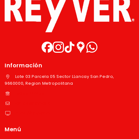
Información
Lote 03 Parcela 05 Sector LLancay San Pedro,
9660000, Region Metropolitana
+569 97724351
ventas@reyver.cl
https://reyver.cl
Menú