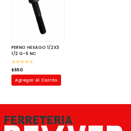
PERNO HEXAGO 1/2X3
1/2 G-5 NC
0
$
650
out
of
Agregar Al Carrito
5