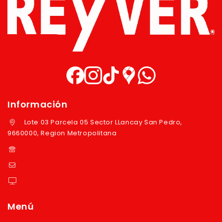
Información
Lote 03 Parcela 05 Sector LLancay San Pedro,
9660000, Region Metropolitana
+569 97724351
ventas@reyver.cl
https://reyver.cl
Menú