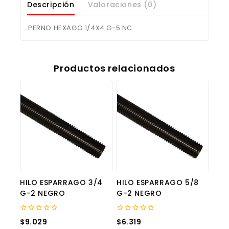
Descripción
Valoraciones (0)
PERNO HEXAGO 1/4X4 G-5 NC
Productos relacionados
HILO ESPARRAGO 3/4
HILO ESPARRAGO 5/8
G-2 NEGRO
G-2 NEGRO
0
0
$
9.029
$
6.319
out
out