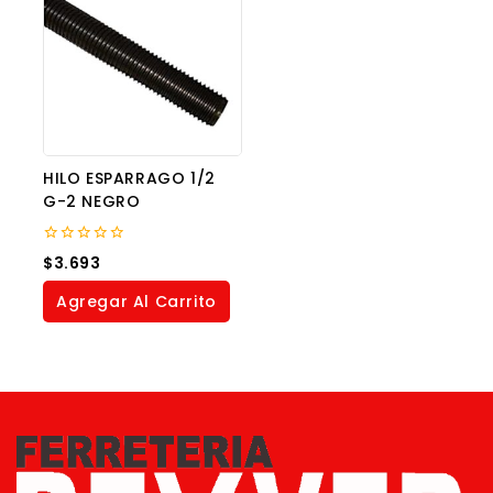
HILO ESPARRAGO 1/2
G-2 NEGRO
0
$
3.693
out
of
Agregar Al Carrito
5