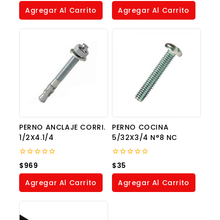
of
of
Agregar Al Carrito
Agregar Al Carrito
5
5
PERNO ANCLAJE CORRI.
PERNO COCINA
1/2X4.1/4
5/32X3/4 N°8 NC
0
0
$
969
$
35
out
out
of
of
Agregar Al Carrito
Agregar Al Carrito
5
5