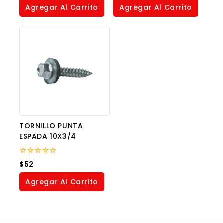
of
Agregar Al Carrito
Agregar Al Carrito
5
TORNILLO PUNTA
ESPADA 10X3/4
0
$
52
out
of
Agregar Al Carrito
5