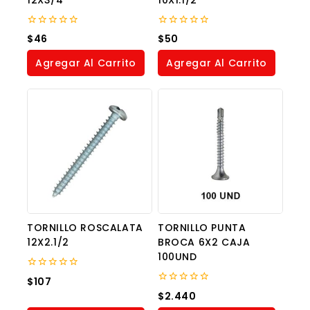
0
0
$
46
$
50
out
out
of
of
Agregar Al Carrito
Agregar Al Carrito
5
5
TORNILLO ROSCALATA
TORNILLO PUNTA
12X2.1/2
BROCA 6X2 CAJA
100UND
0
$
107
out
0
$
2.440
of
out
5