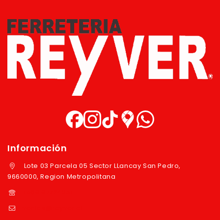
Información
Lote 03 Parcela 05 Sector LLancay San Pedro,
9660000, Region Metropolitana
+569 97724351
ventas@reyver.cl