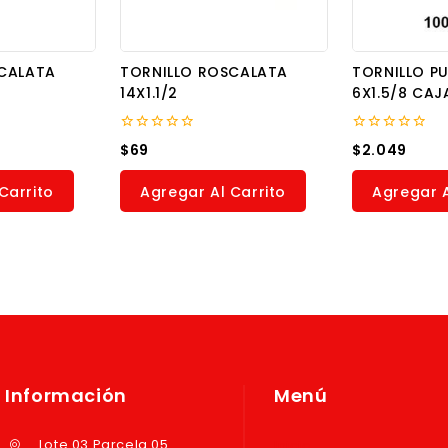
CALATA
TORNILLO ROSCALATA
TORNILLO P
14X1.1/2
6X1.5/8 CAJ
0
0
$
69
$
2.049
out
out
of
of
5
5
Carrito
Agregar Al Carrito
Agregar A
Información
Menú
Lote 03 Parcela 05
Inicio