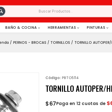
BAÑO & COCINA
HERRAMIENTAS
PINTURAS
ienda
/
PERNOS - BROCAS
/
TORNILLOS
/
TORNILLO AUTOPER/
Código:
PBTO5114
TORNILLO AUTOPER/H
$
67
$
Paga en 12 cuotas de