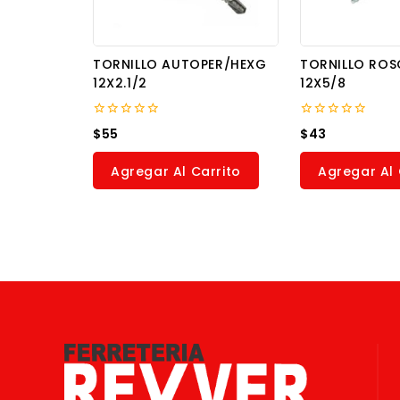
TORNILLO AUTOPER/HEXG
TORNILLO ROS
12X2.1/2
12X5/8
0
0
$
55
$
43
out
out
of
of
5
5
Agregar Al Carrito
Agregar Al 