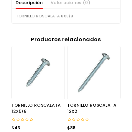
Descripción
Valoraciones (0)
TORNILLO ROSCALATA 8X3/8
Productos relacionados
TORNILLO ROSCALATA
TORNILLO ROSCALATA
12X5/8
12X2
0
0
$
43
$
88
out
out