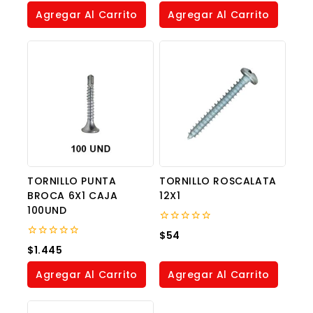
of
of
Agregar Al Carrito
Agregar Al Carrito
5
5
TORNILLO PUNTA
TORNILLO ROSCALATA
BROCA 6X1 CAJA
12X1
100UND
0
$
54
out
0
$
1.445
of
out
5
of
Agregar Al Carrito
Agregar Al Carrito
5