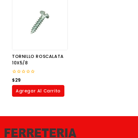
TORNILLO ROSCALATA
10X5/8
0
$
29
out
of
Agregar Al Carrito
5