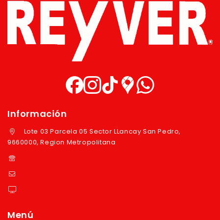
Información
Lote 03 Parcela 05 Sector LLancay San Pedro,
9660000, Region Metropolitana
+569 97724351
ventas@reyver.cl
https://reyver.cl
Menú