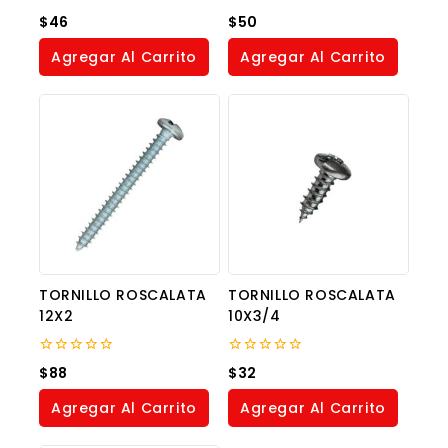
0
0
$
46
$
50
out
out
of
of
Agregar Al Carrito
Agregar Al Carrito
5
5
TORNILLO ROSCALATA
TORNILLO ROSCALATA
12X2
10X3/4
0
0
$
88
$
32
out
out
of
of
Agregar Al Carrito
Agregar Al Carrito
5
5