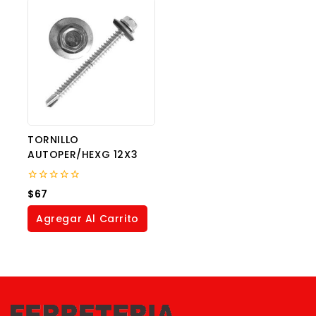
TORNILLO
AUTOPER/HEXG 12X3
0
$
67
out
of
Agregar Al Carrito
5