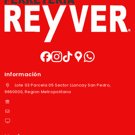
Información
Lote 03 Parcela 05 Sector LLancay San Pedro,
9660000, Region Metropolitana
+569 97724351
ventas@reyver.cl
https://reyver.cl