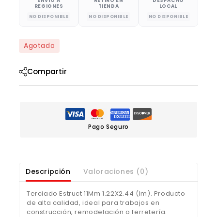
ENVÍO A
RETIRO EN
DESPACHO
REGIONES
TIENDA
LOCAL
NO DISPONIBLE
NO DISPONIBLE
NO DISPONIBLE
Agotado
Compartir
Pago Seguro
Descripción
Valoraciones (0)
Terciado Estruct 11Mm 1.22X2.44 (Im). Producto
de alta calidad, ideal para trabajos en
construcción, remodelación o ferretería.