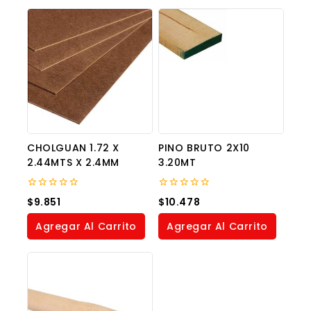
CHOLGUAN 1.72 X
PINO BRUTO 2X10
2.44MTS X 2.4MM
3.20MT
0
0
$
9.851
$
10.478
out
out
of
of
Agregar Al Carrito
Agregar Al Carrito
5
5