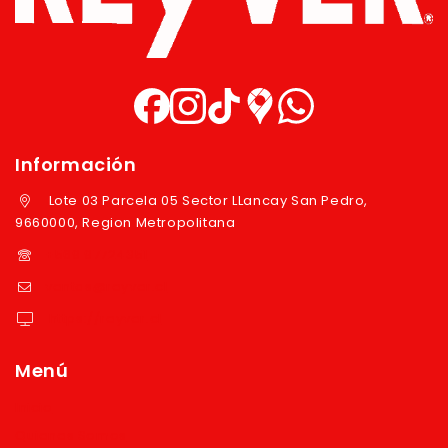
Información
Lote 03 Parcela 05 Sector LLancay San Pedro,
9660000, Region Metropolitana
+569 97724351
ventas@reyver.cl
https://reyver.cl
Menú
Inicio
Quienes Somos