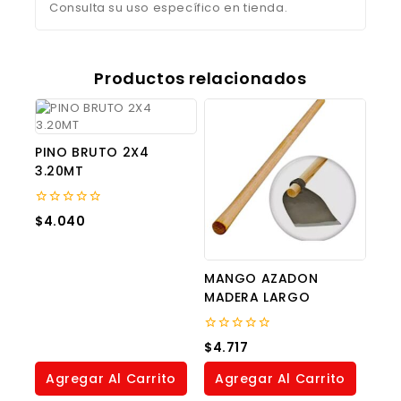
Consulta su uso específico en tienda.
Productos relacionados
PINO BRUTO 2X4
3.20MT
0
$
4.040
out
of
5
MANGO AZADON
MADERA LARGO
0
$
4.717
out
of
Agregar Al Carrito
Agregar Al Carrito
5