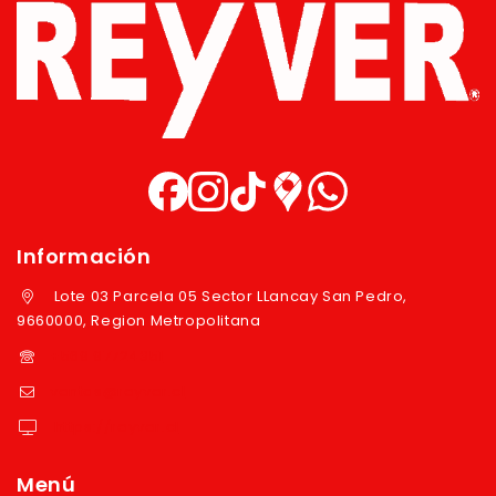
Información
Lote 03 Parcela 05 Sector LLancay San Pedro,
9660000, Region Metropolitana
+569 97724351
ventas@reyver.cl
https://reyver.cl
Menú