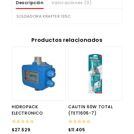
Descripción
Valoraciones (0)
SOLDADORA KRAFTER 135C
Productos relacionados
HIDROPACK
CAUTIN 60W TOTAL
ELECTRONICO
(TET1606-7)
0
0
$
27.529
$
11.405
out
out