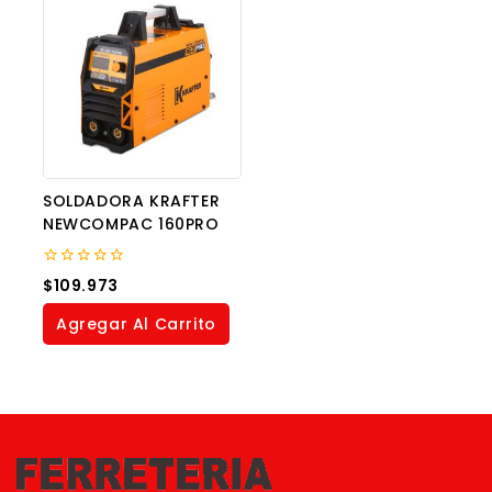
SOLDADORA KRAFTER
NEWCOMPAC 160PRO
0
$
109.973
out
of
Agregar Al Carrito
5