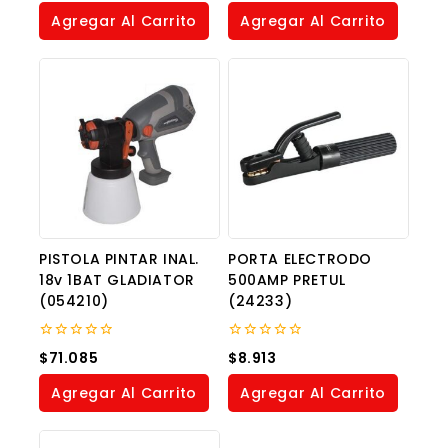
of
of
Agregar Al Carrito
Agregar Al Carrito
5
5
PISTOLA PINTAR INAL.
PORTA ELECTRODO
18v 1BAT GLADIATOR
500AMP PRETUL
(054210)
(24233)
0
0
$
71.085
$
8.913
out
out
of
of
Agregar Al Carrito
Agregar Al Carrito
5
5