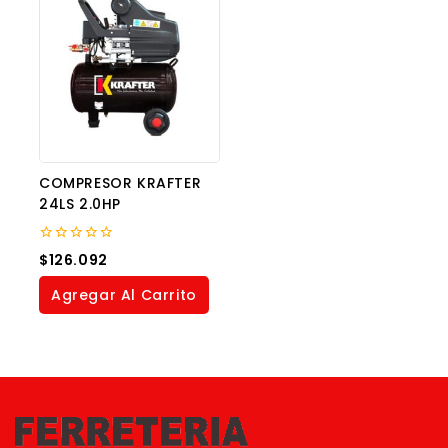
COMPRESOR KRAFTER
24LS 2.0HP
0
$
126.092
out
of
Agregar Al Carrito
5