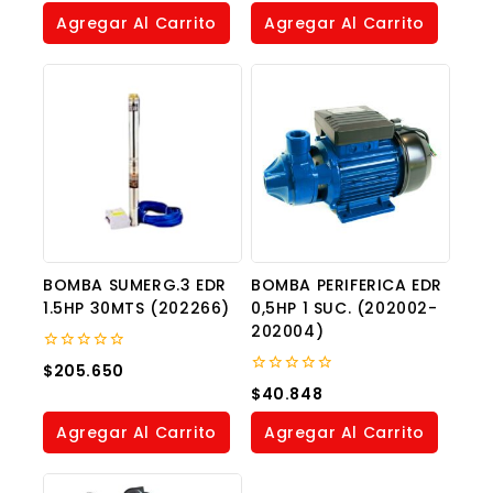
of
of
Agregar Al Carrito
Agregar Al Carrito
5
5
BOMBA SUMERG.3 EDR
BOMBA PERIFERICA EDR
1.5HP 30MTS (202266)
0,5HP 1 SUC. (202002-
202004)
0
$
205.650
out
0
$
40.848
of
out
5
of
Agregar Al Carrito
Agregar Al Carrito
5