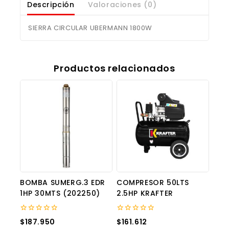
Descripción
Valoraciones (0)
SIERRA CIRCULAR UBERMANN 1800W
Productos relacionados
BOMBA SUMERG.3 EDR
COMPRESOR 50LTS
1HP 30MTS (202250)
2.5HP KRAFTER
0
0
$
187.950
$
161.612
out
out