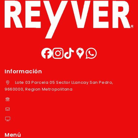
Información
Lote 03 Parcela 05 Sector LLancay San Pedro,
9660000, Region Metropolitana
+569 97724351
ventas@reyver.cl
https://reyver.cl
Menú