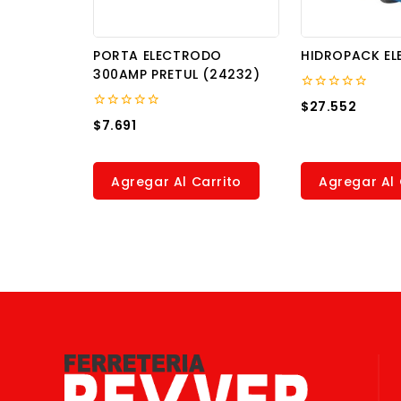
PORTA ELECTRODO
HIDROPACK E
300AMP PRETUL (24232)
0
$
27.552
out
0
$
7.691
of
out
5
of
5
Agregar Al Carrito
Agregar Al 