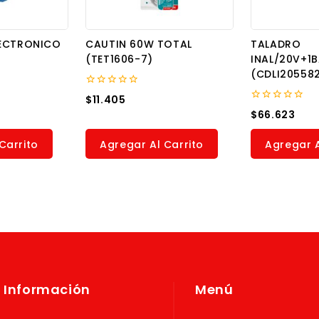
LECTRONICO
CAUTIN 60W TOTAL
TALADRO
(TET1606-7)
INAL/20V+1
(CDLI20558
0
$
11.405
out
0
$
66.623
of
out
5
of
5
Carrito
Agregar Al Carrito
Agregar A
Información
Menú