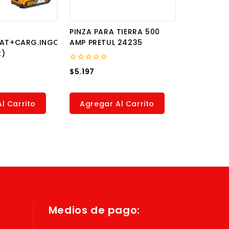
PINZA PARA TIERRA 500
BAT+CARG.INGCO
AMP PRETUL 24235
2)
0
$
5.197
out
of
5
l Carrito
Agregar Al Carrito
Medios de pago: