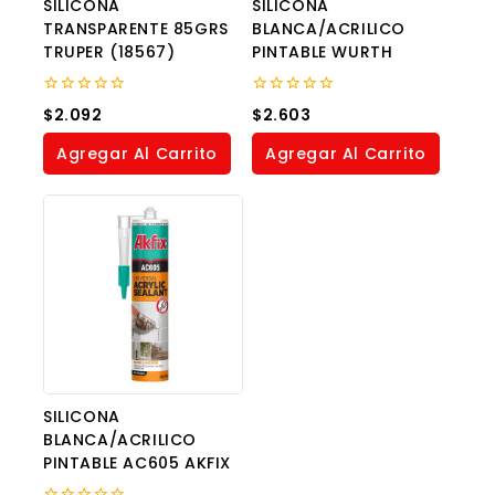
SILICONA
SILICONA
TRANSPARENTE 85GRS
BLANCA/ACRILICO
TRUPER (18567)
PINTABLE WURTH
0
0
$
2.092
$
2.603
out
out
of
of
Agregar Al Carrito
Agregar Al Carrito
5
5
SILICONA
BLANCA/ACRILICO
PINTABLE AC605 AKFIX