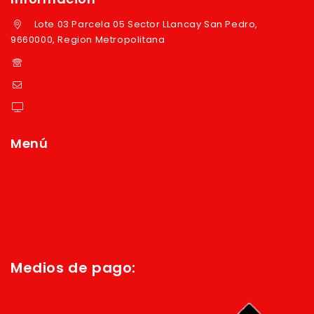
Lote 03 Parcela 05 Sector LLancay San Pedro,
9660000, Region Metropolitana
+569 97724351
ventas@reyver.cl
https://reyver.cl
Menú
Inicio
Quienes Somos
Política de privacidad
Términos y condiciones
Medios de pago: