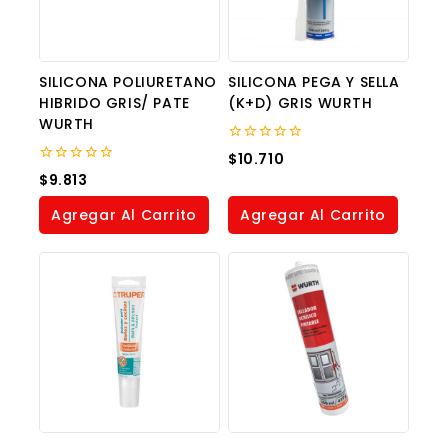
SILICONA POLIURETANO
SILICONA PEGA Y SELLA
HIBRIDO GRIS/ PATE
(K+D) GRIS WURTH
WURTH
0
$
10.710
out
0
$
9.813
of
out
5
of
Agregar Al Carrito
Agregar Al Carrito
5