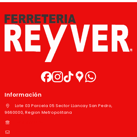
Información
Lote 03 Parcela 05 Sector LLancay San Pedro,
9660000, Region Metropolitana
+569 97724351
ventas@reyver.cl