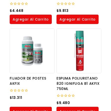
0
0
$
4.448
$
9.813
out
out
of
of
Agregar Al Carrito
Agregar Al Carrito
5
5
FIJADOR DE POSTES
ESPUMA POLIURETANO
AKFIX
820 IGNIFUGA B1 AKFIX
750ML
0
$
13.311
out
0
$
9.480
of
out
5
of