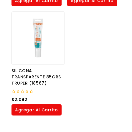
Agregar Al Carrito
Agregar Al Carrito
5
SILICONA
TRANSPARENTE 85GRS
TRUPER (18567)
0
$
2.092
out
of
Agregar Al Carrito
5