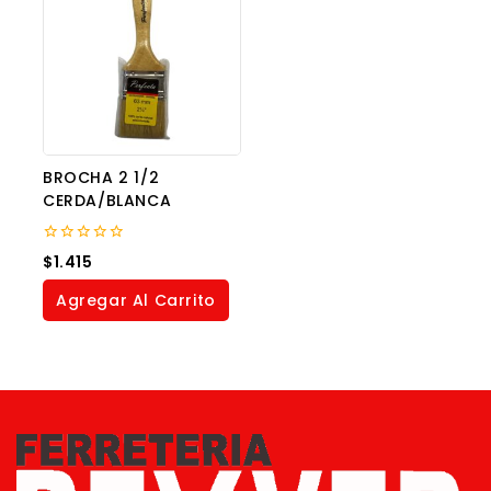
BROCHA 2 1/2
CERDA/BLANCA
0
$
1.415
out
of
Agregar Al Carrito
5