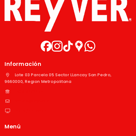
Información
Lote 03 Parcela 05 Sector LLancay San Pedro,
9660000, Region Metropolitana
+569 97724351
ventas@reyver.cl
https://reyver.cl
Menú