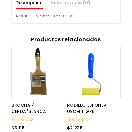
Descripción
Valoraciones (0)
RODILLO ESPUMA 5CM LIZCAL
Productos relacionados
BROCHA 4
RODILLO ESPONJA
CERDA/BLANCA
09CM TIGRE
0
0
$
3.118
$
2.225
out
out