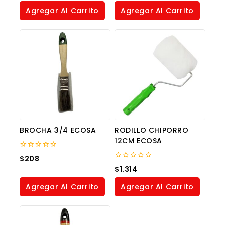
of
of
Agregar Al Carrito
Agregar Al Carrito
5
5
BROCHA 3/4 ECOSA
RODILLO CHIPORRO
12CM ECOSA
0
$
208
out
0
$
1.314
of
out
5
of
Agregar Al Carrito
Agregar Al Carrito
5