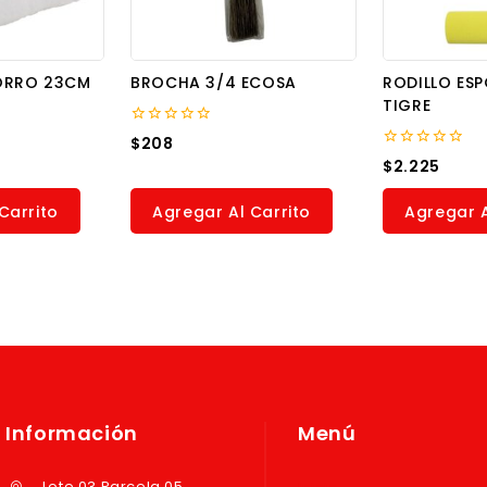
ORRO 23CM
BROCHA 3/4 ECOSA
RODILLO ES
TIGRE
0
$
208
out
0
$
2.225
of
out
5
of
5
Carrito
Agregar Al Carrito
Agregar A
Información
Menú
Lote 03 Parcela 05