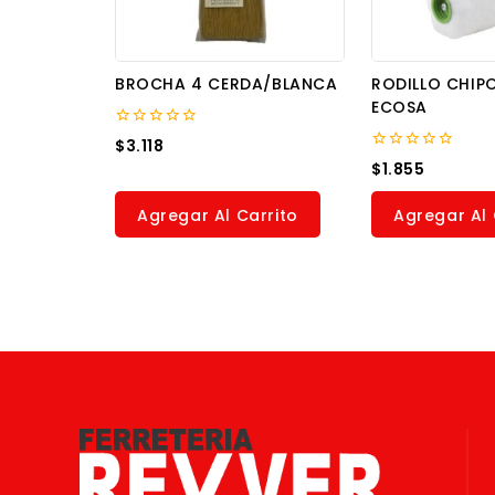
BROCHA 4 CERDA/BLANCA
RODILLO CHIP
ECOSA
0
$
3.118
out
0
$
1.855
of
out
5
of
5
Agregar Al Carrito
Agregar Al 