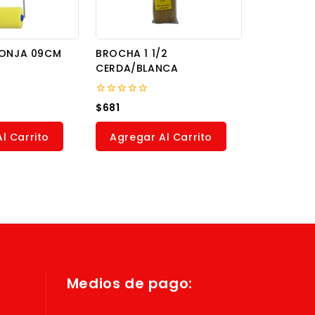
PONJA 09CM
BROCHA 1 1/2
CERDA/BLANCA
0
$
681
out
of
5
l Carrito
Agregar Al Carrito
Medios de pago: