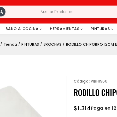
BAÑO & COCINA
HERRAMIENTAS
PINTURAS
/
Tienda
/
PINTURAS
/
BROCHAS
/
RODILLO CHIPORRO 12CM 
Código:
PIBH1960
RODILLO CHI
$
1.314
Paga en 1