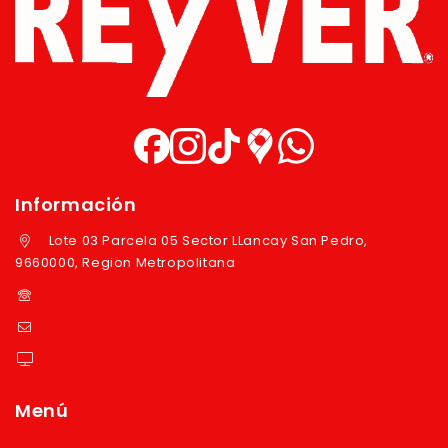
Información
Lote 03 Parcela 05 Sector LLancay San Pedro,
9660000, Region Metropolitana
+569 97724351
ventas@reyver.cl
https://reyver.cl
Menú
Inicio