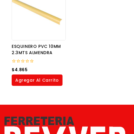
ESQUINERO PVC 10MM
2.3MTS ALMENDRA
0
$
4.865
out
of
Agregar Al Carrito
5