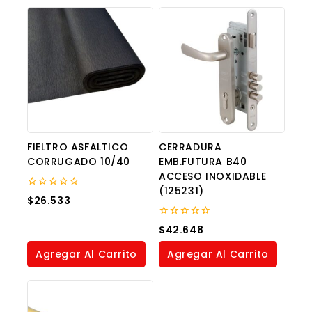
FIELTRO ASFALTICO
CERRADURA
CORRUGADO 10/40
EMB.FUTURA B40
ACCESO INOXIDABLE
(125231)
0
$
26.533
out
of
5
0
$
42.648
out
of
Agregar Al Carrito
Agregar Al Carrito
5