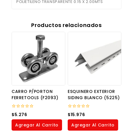
POLIETILENO TRANSPARENTE 0.15 X 2.00MTS
Productos relacionados
CARRO P/PORTON
ESQUINERO EXTERIOR
FERRETOOLS (F2093)
SIDING BLANCO (5225)
0
0
$
5.276
$
15.976
out
out
of
of
Agregar Al Carrito
Agregar Al Carrito
5
5