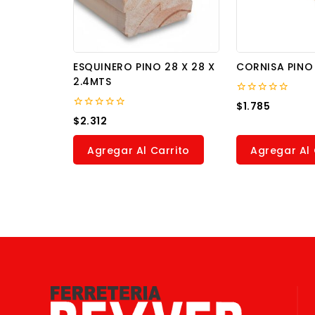
ESQUINERO PINO 28 X 28 X
CORNISA PINO
2.4MTS
0
$
1.785
out
0
$
2.312
of
out
5
of
5
Agregar Al Carrito
Agregar Al 