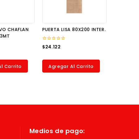
VO CHAFLAN
PUERTA LISA 80X200 INTER.
 3MT
0
$
24.122
out
of
5
l Carrito
Agregar Al Carrito
Medios de pago: