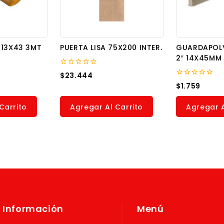
 13X43 3MT
PUERTA LISA 75X200 INTER.
GUARDAPOL
2″ 14X45MM
0
$
23.444
out
0
$
1.759
of
out
5
of
5
Carrito
Agregar Al Carrito
Agregar A
Información
Menú