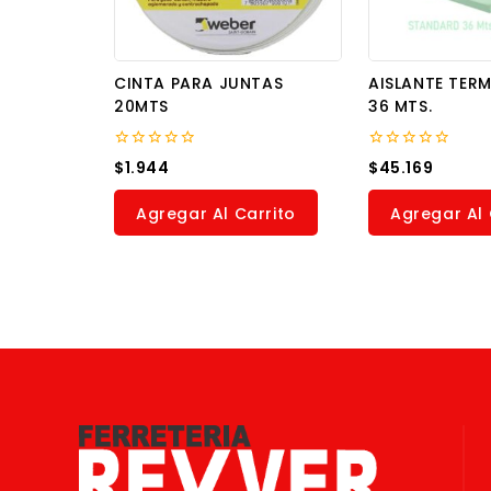
CINTA PARA JUNTAS
AISLANTE TERM
20MTS
36 MTS.
0
0
$
1.944
$
45.169
out
out
of
of
5
5
Agregar Al Carrito
Agregar Al 