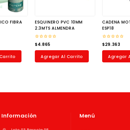
ICO FIBRA
ESQUINERO PVC 10MM
CADENA MOT
2.3MTS ALMENDRA
ESP18
0
0
$
4.865
$
29.363
out
out
of
of
5
5
Carrito
Agregar Al Carrito
Agregar A
Información
Menú
Lote 03 Parcela 05