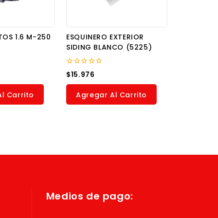
OS 1.6 M-250
ESQUINERO EXTERIOR
SIDING BLANCO (5225)
0
$
15.976
out
of
5
l Carrito
Agregar Al Carrito
Medios de pago: