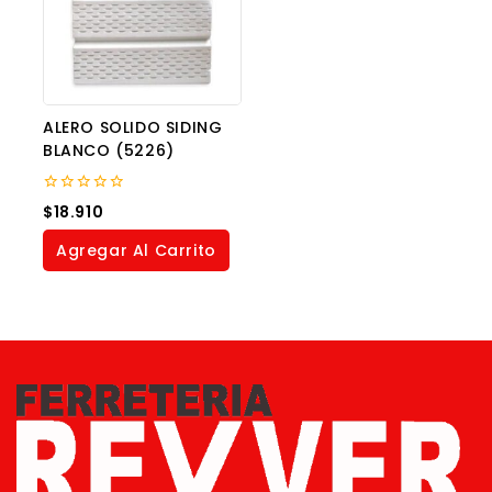
ALERO SOLIDO SIDING
BLANCO (5226)
0
$
18.910
out
of
Agregar Al Carrito
5