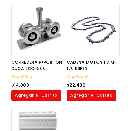
CORREDERA P/PORTON
CADENA MOTOS 1.3 M-
DUCA ECO-300
170 ESP14
0
0
$
14.309
$
22.490
out
out
of
of
Agregar Al Carrito
Agregar Al Carrito
5
5