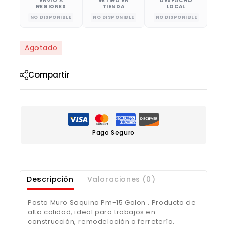
ENVÍO A
RETIRO EN
DESPACHO
REGIONES
TIENDA
LOCAL
NO DISPONIBLE
NO DISPONIBLE
NO DISPONIBLE
Agotado
Compartir
Pago Seguro
Descripción
Valoraciones (0)
Pasta Muro Soquina Pm-15 Galon . Producto de
alta calidad, ideal para trabajos en
construcción, remodelación o ferretería.