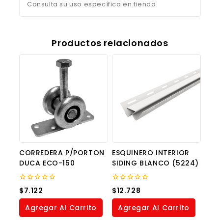
Consulta su uso específico en tienda.
Productos relacionados
CORREDERA P/PORTON
ESQUINERO INTERIOR
DUCA ECO-150
SIDING BLANCO (5224)
0
0
$
7.122
$
12.728
out
out
of
of
Agregar Al Carrito
Agregar Al Carrito
5
5