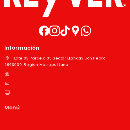
Información
Lote 03 Parcela 05 Sector LLancay San Pedro,
9660000, Region Metropolitana
+569 97724351
ventas@reyver.cl
https://reyver.cl
Menú
Inicio
Quienes Somos