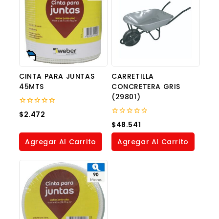
CINTA PARA JUNTAS
CARRETILLA
45MTS
CONCRETERA GRIS
(29801)
0
$
2.472
out
0
$
48.541
of
out
5
of
Agregar Al Carrito
Agregar Al Carrito
5