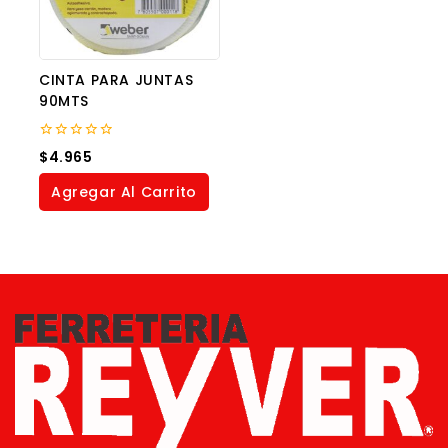
CINTA PARA JUNTAS
90MTS
0
$
4.965
out
of
Agregar Al Carrito
5