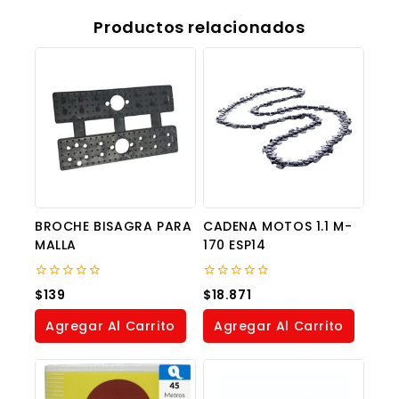
Productos relacionados
BROCHE BISAGRA PARA
CADENA MOTOS 1.1 M-
MALLA
170 ESP14
0
0
$
139
$
18.871
out
out
of
of
Agregar Al Carrito
Agregar Al Carrito
5
5