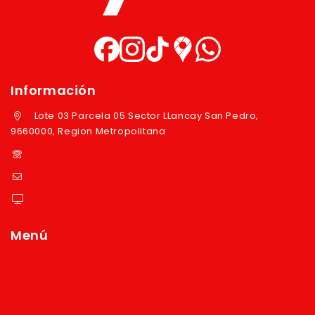
Información
Lote 03 Parcela 05 Sector LLancay San Pedro,
9660000, Region Metropolitana
+569 97724351
ventas@reyver.cl
https://reyver.cl
Menú
Inicio
Quienes Somos
Política de privacidad